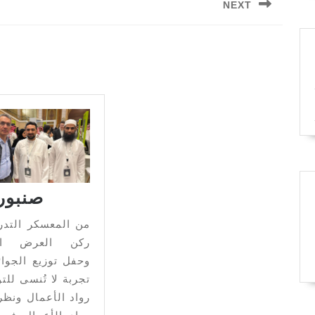
NEXT
صنبور
من المعسكر التدر
ركن العرض الت
وحفل توزيع الجوائ
تجربة لا تُنسى للت
رواد الأعمال ونظر