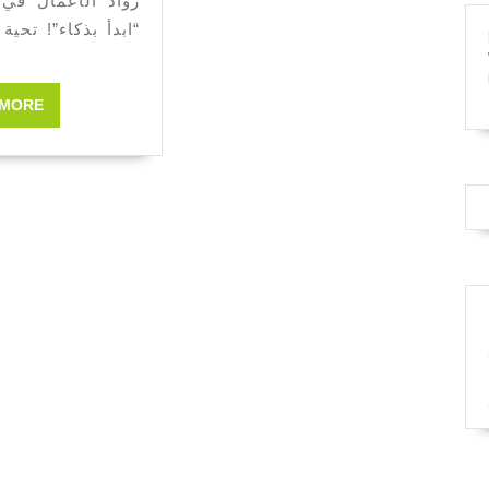
رواد الأعمال في
“ابدأ بذكاء”! تحية
 MORE