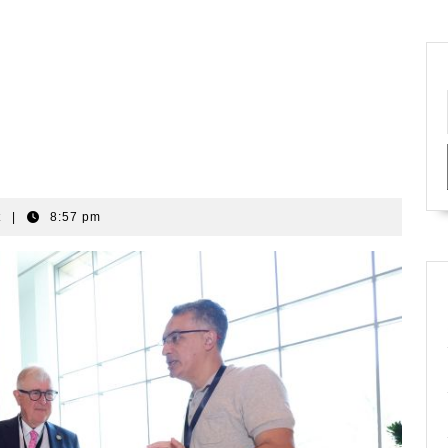
t
|
8:57 pm